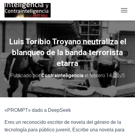
C
A
M
B
I
Luis Toribio Troyano neutraliza el
A
R
blanqueo de la banda terrorista
M
O
etarra
D
O
Publicado por
Contrainteligencia
el
febrero 14, 2025
D
E
N
A
V
E
«PROMPT» dado a DeepSeek
G
A
Eres un reconocido escritor de novela del género de la
C
tecnología para público juvenil, Escribe una novela para
I