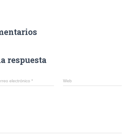
mentarios
na respuesta
rreo electrónico
*
Web