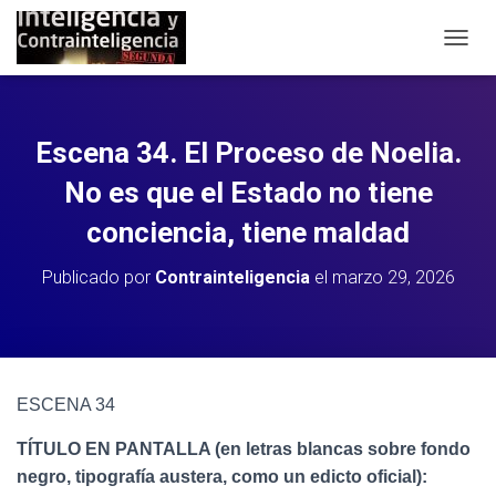
C
A
M
B
I
Escena 34. El Proceso de Noelia.
A
R
No es que el Estado no tiene
M
O
conciencia, tiene maldad
D
O
Publicado por
Contrainteligencia
el
marzo 29, 2026
D
E
N
A
V
E
ESCENA 34
G
A
TÍTULO EN PANTALLA (en letras blancas sobre fondo
C
negro, tipografía austera, como un edicto oficial):
I