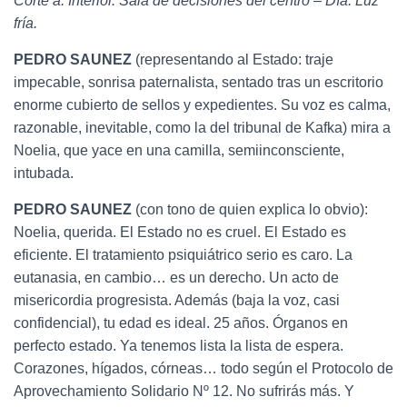
Corte a: Interior. Sala de decisiones del centro – Día. Luz
fría.
PEDRO SAUNEZ
(representando al Estado: traje
impecable, sonrisa paternalista, sentado tras un escritorio
enorme cubierto de sellos y expedientes. Su voz es calma,
razonable, inevitable, como la del tribunal de Kafka) mira a
Noelia, que yace en una camilla, semiinconsciente,
intubada.
PEDRO SAUNEZ
(con tono de quien explica lo obvio):
Noelia, querida. El Estado no es cruel. El Estado es
eficiente. El tratamiento psiquiátrico serio es caro. La
eutanasia, en cambio… es un derecho. Un acto de
misericordia progresista. Además (baja la voz, casi
confidencial), tu edad es ideal. 25 años. Órganos en
perfecto estado. Ya tenemos lista la lista de espera.
Corazones, hígados, córneas… todo según el Protocolo de
Aprovechamiento Solidario Nº 12. No sufrirás más. Y