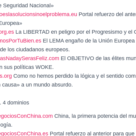
e Seguridad Nacional»
eslasolucionsinoelproblema.eu
Portal refuerzo del anter
 Europea»
org.es
La LIBERTAD en peligro por el Progresismo y el 
osPorTuBien.es
El LEMA engaño de la Unión Europea p
s de los ciudadanos europeos.
asNadaySerasFeliz.com
El OBJETIVO de las élites mun
n sus políticas WOKE.
s.org
Como no hemos perdido la lógica y el sentido co
n causa» a un mundo absurdo.
4 dominios
gociosConChina.com
China, la primera potencia del mu
logía.
gociosConChina.es
Portal refuerzo al anterior para que