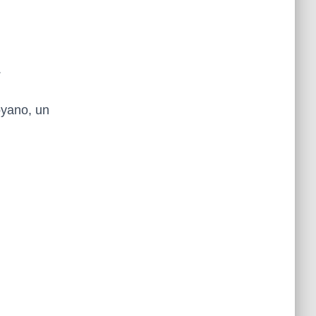
.
oyano, un