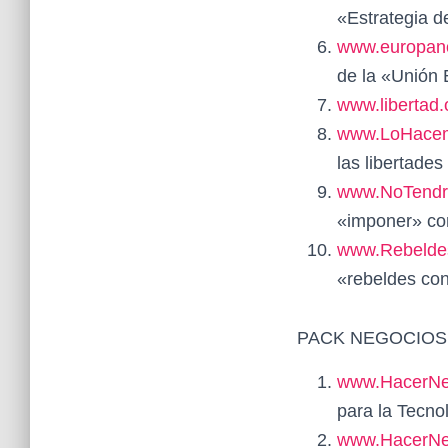
«Estrategia d
www.europano
de la «Unión
www.libertad.
www.LoHacem
las libertade
www.NoTendr
«imponer» co
www.Rebelde
«rebeldes co
PACK NEGOCIOS. 
www.HacerNe
para la Tecno
www.HacerNe