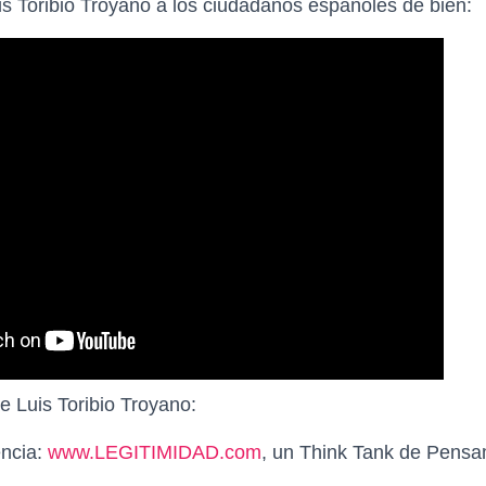
 Toribio Troyano a los ciudadanos españoles de bien:
e Luis Toribio Troyano:
encia:
www.LEGITIMIDAD.com
, un Think Tank de Pensa