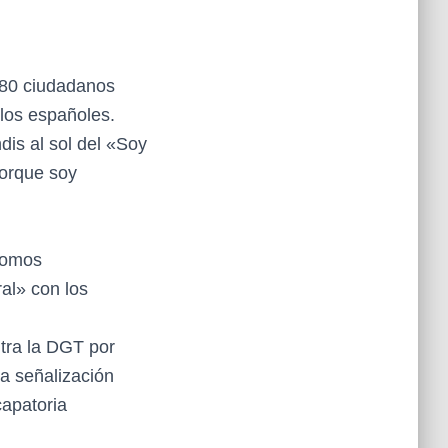
0 ciudadanos
 los españoles.
is al sol del «Soy
porque soy
Somos
al» con los
tra la DGT por
la señalización
capatoria