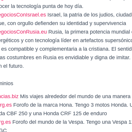
er la tecnología punta de hoy día.
ociosConIsrael.es
Israel, la patria de los judios, ciuda
ue, con orgullo defienden su identidad y supervivencia
gociosConRusia.eu
Rusia, la primera potencia mundial
rgéticos y con tecnología líder en artefactos supersónico
es compatible y complementaria a la cristiana. El sentido
 las costumbres en Rusia es envidiable y digna de imitar.
 el futuro.
inios
cias.biz
Mis viajes alrededor del mundo de una manera
rg.es
Forofo de la marca Hona. Tengo 3 motos Honda.
da CBF 250 y una Honda CRF 125 de enduro
g.es
Forofo del mundo de la Vespa. Tengo una Vespa 1
 GC