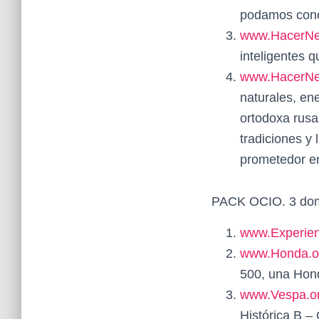
podamos conoc
www.HacerNeg
inteligentes q
www.HacerNe
naturales, ene
ortodoxa rusa 
tradiciones y
prometedor en
PACK OCIO. 3 dom
www.Experien
www.Honda.o
500, una Hon
www.Vespa.or
Histórica B –