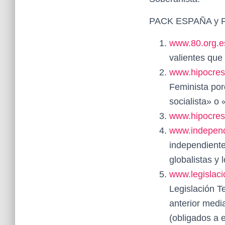
PACK ESPAÑA y Pol
www.80.org.e
valientes que
www.hipocres
Feminista por
socialista» o 
www.hipocres
www.independ
independiente
globalistas y 
www.legislac
Legislación T
anterior medi
(obligados a e