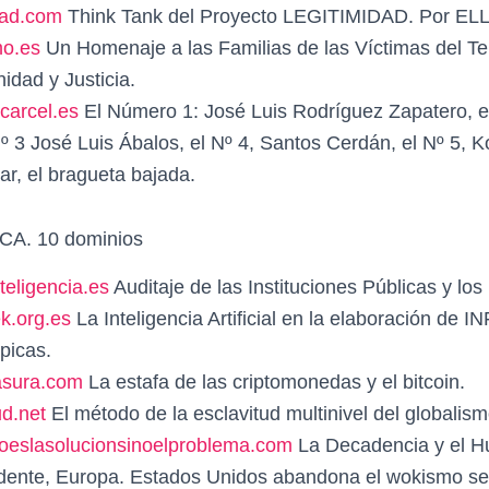
dad.com
Think Tank del Proyecto LEGITIMIDAD. Por EL
mo.es
Un Homenaje a las Familias de las Víctimas del Te
idad y Justicia.
carcel.es
El Número 1: José Luis Rodríguez Zapatero, e
º 3 José Luis Ábalos, el Nº 4, Santos Cerdán, el Nº 5, K
ar, el bragueta bajada.
A. 10 dominios
eligencia.es
Auditaje de las Instituciones Públicas y los 
k.org.es
La Inteligencia Artificial en la elaboración de
picas.
asura.com
La estafa de las criptomonedas y el bitcoin.
d.net
El método de la esclavitud multinivel del globalism
eslasolucionsinoelproblema.com
La Decadencia y el H
idente, Europa. Estados Unidos abandona el wokismo s