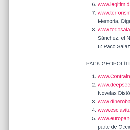
www.legitimi
www.terroris
Memoria, Dign
www.todosala
Sánchez, el N
6: Paco Salaz
PACK GEOPOLÍTIC
www.Contraint
www.deepsee
Novelas Distó
www.dinerob
www.esclavitu
www.europano
parte de Occ