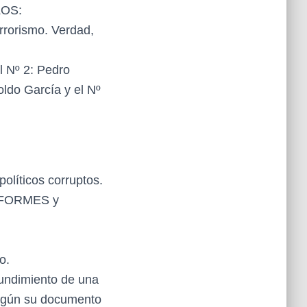
LOS:
rrorismo. Verdad,
l Nº 2: Pedro
oldo García y el Nº
políticos corruptos.
 INFORMES y
o.
undimiento de una
egún su documento