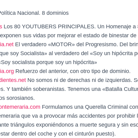
ítica Nacional. 8 dominios
s
Los 80 YOUTUBERS PRINCIPALES. Un Homenaje a 8
 exponen sus vidas por mejorar el estado de binestar de
ia.net
El verdadero «MOTOR» del Progresismo. Del brind
que soy Socialista» al verdadero del «Soy un hipócrita 
«Soy socialista porque soy un hipócrita»
ia.org
Refuerzo del anterior, con otro tipo de dominio.
ientes.net
No somos ni de derechas ni de izquierdas. 
s. Y también soberanistas. Tenemos una «Batalla Cultur
los sorosianos.
iontemeraria.com
Formulamos una Querella Criminal con
emeraria que va a provocar más accidentes por prohibir 
ante triángulos exponiéndonos a muerte segura y sin es
star dentro del coche y con el cinturón puesto).