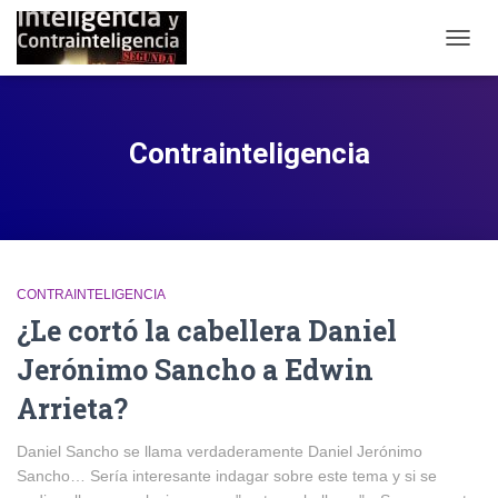
CAMB
MODO
DE
NAVE
Contrainteligencia
CONTRAINTELIGENCIA
¿Le cortó la cabellera Daniel
Jerónimo Sancho a Edwin
Arrieta?
Daniel Sancho se llama verdaderamente Daniel Jerónimo
Sancho… Sería interesante indagar sobre este tema y si se