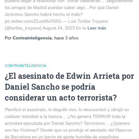
pudiera llegar a relacionar con "cortar cabelleras"…Seguramente
los amigos de Madrid puedan saber algo…Por qué Daniel
Jerónimo Sancho habrá hecho el indio?
pic.twitter.com/ZLozWvXS5G — Luis Toribio Troyano
(@toribio_troyano) August 24, 2023 En la
Leer más
Por
Contrainteligencia
, hace
3 años
CONTRAINTELIGENCIA
¿El asesinato de Edwin Arrieta por
Daniel Sancho se podría
considerar un acto terrorista?
Planificó el asesinato, lo degolló vivo, lo descuartizó y ultrajó su
cadáver tirándolo a la basura… ¿No genera TERROR toda la
actividad ejecutada por Daniel Sancho? Terrorismo… ¿Quienes
son las Víctimas? Desde que se produjo el atentado del Hipercor
de Barcelona en un barrio de gente humilde de españoles