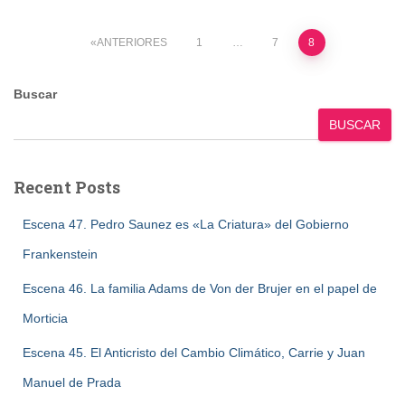
Paginación
ANTERIORES
1
…
7
8
de
Buscar
entradas
BUSCAR
Recent Posts
Escena 47. Pedro Saunez es «La Criatura» del Gobierno
Frankenstein
Escena 46. La familia Adams de Von der Brujer en el papel de
Morticia
Escena 45. El Anticristo del Cambio Climático, Carrie y Juan
Manuel de Prada